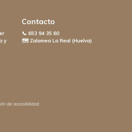
Contacto
er
📞 653 94 35 60
a y
🗺️ Zalamea La Real (Huelva)
ión de accesibilidad