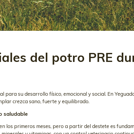
ales del potro PRE du
ial para su desarrollo físico, emocional y social. En Yegu
plar crezca sano, fuerte y equilibrado.
to saludable
 en los primeros meses, pero a partir del destete es fundam
a, minerales y vitaminas, con un control veterinario conti